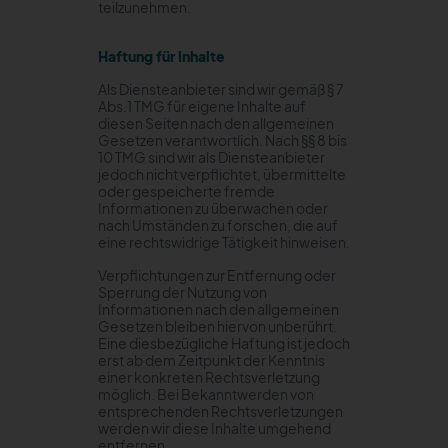
teilzunehmen.
Haftung für Inhalte
Als Diensteanbieter sind wir gemäß § 7
Abs.1 TMG für eigene Inhalte auf
diesen Seiten nach den allgemeinen
Gesetzen verantwortlich. Nach §§ 8 bis
10 TMG sind wir als Diensteanbieter
jedoch nicht verpflichtet, übermittelte
oder gespeicherte fremde
Informationen zu überwachen oder
nach Umständen zu forschen, die auf
eine rechtswidrige Tätigkeit hinweisen.
Verpflichtungen zur Entfernung oder
Sperrung der Nutzung von
Informationen nach den allgemeinen
Gesetzen bleiben hiervon unberührt.
Eine diesbezügliche Haftung ist jedoch
erst ab dem Zeitpunkt der Kenntnis
einer konkreten Rechtsverletzung
möglich. Bei Bekanntwerden von
entsprechenden Rechtsverletzungen
werden wir diese Inhalte umgehend
entfernen.