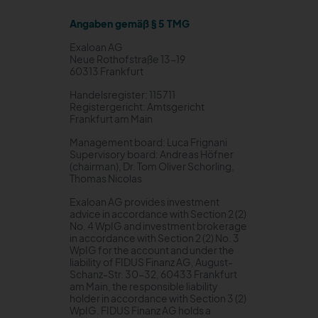
Angaben gemäß § 5 TMG
Exaloan AG
Neue Rothofstraße 13-19
60313 Frankfurt
Handelsregister: 115711
Registergericht: Amtsgericht
Frankfurt am Main
Management board: Luca Frignani
Supervisory board: Andreas Höfner
(chairman), Dr. Tom Oliver Schorling,
Thomas Nicolas
Exaloan AG provides investment
advice in accordance with Section 2 (2)
No. 4 WpIG and investment brokerage
in accordance with Section 2 (2) No. 3
WpIG for the account and under the
liability of FIDUS Finanz AG, August-
Schanz-Str. 30-32, 60433 Frankfurt
am Main, the responsible liability
holder in accordance with Section 3 (2)
WpIG. FIDUS Finanz AG holds a