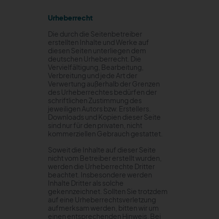
Urheberrecht
Die durch die Seitenbetreiber
erstellten Inhalte und Werke auf
diesen Seiten unterliegen dem
deutschen Urheberrecht. Die
Vervielfältigung, Bearbeitung,
Verbreitung und jede Art der
Verwertung außerhalb der Grenzen
des Urheberrechtes bedürfen der
schriftlichen Zustimmung des
jeweiligen Autors bzw. Erstellers.
Downloads und Kopien dieser Seite
sind nur für den privaten, nicht
kommerziellen Gebrauch gestattet.
Soweit die Inhalte auf dieser Seite
nicht vom Betreiber erstellt wurden,
werden die Urheberrechte Dritter
beachtet. Insbesondere werden
Inhalte Dritter als solche
gekennzeichnet. Sollten Sie trotzdem
auf eine Urheberrechtsverletzung
aufmerksam werden, bitten wir um
einen entsprechenden Hinweis. Bei