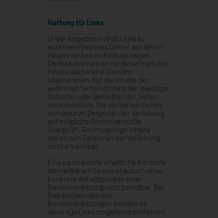
Haftung für Links
Unser Angebot enthält Links zu
externen Websites Dritter, auf deren
Inhalte wir keinen Einfluss haben.
Deshalb können wir für diese fremden
Inhalte auch keine Gewähr
übernehmen. Für die Inhalte der
verlinkten Seiten ist stets der jeweilige
Anbieter oder Betreiber der Seiten
verantwortlich. Die verlinkten Seiten
wurden zum Zeitpunkt der Verlinkung
auf mögliche Rechtsverstöße
überprüft. Rechtswidrige Inhalte
waren zum Zeitpunkt der Verlinkung
nicht erkennbar.
Eine permanente inhaltliche Kontrolle
der verlinkten Seiten ist jedoch ohne
konkrete Anhaltspunkte einer
Rechtsverletzung nicht zumutbar. Bei
Bekanntwerden von
Rechtsverletzungen werden wir
derartige Links umgehend entfernen.