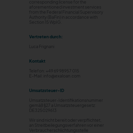
corresponding license for the
aforementioned investment services
from the Federal Financial Supervisory
Authority (BaFin) in accordance with
Section 15 WpIG.
Vertreten durch:
Luca Frignani
Kontakt
Telefon: +49 69 98957 015
E-Mail: info@exaloan.com
Umsatzsteuer-ID
Umsatzsteuer-Identifikationsnummer
gemäß §27 a Umsatzsteuergesetz:
DE325029613
Wir sind nicht bereit oder verpflichtet,
an Streitbeilegungsverfahren vor einer
Verbraucherschlichtungsstelle