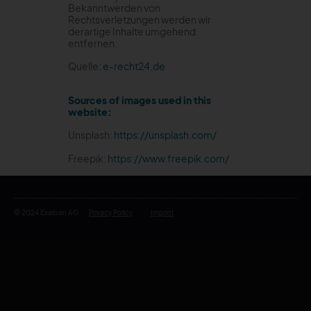
Bekanntwerden von
Rechtsverletzungen werden wir
derartige Inhalte umgehend
entfernen.
Quelle:
e-recht24.de
Sources of images used in this
website:
Unsplash:
https://unsplash.com/
Freepik:
https://www.freepik.com/
© 2024 Exaloan AG.
Privacy Policy
Imprint